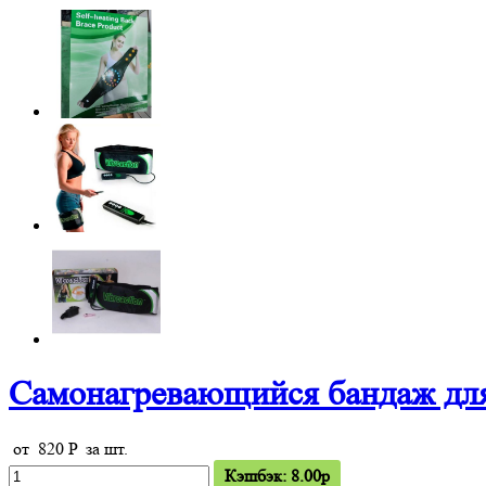
Самонагревающийся бандаж дл
от
820
P
за шт.
Кэшбэк: 8.00p