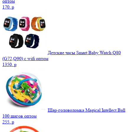
оптом
170.
p
Детские часы Smart Baby Watch Q80
(G72,Q90) с wifi оптом
1350.
p
Шар-головоломка Magical Intellect Ball
100 шагов оптом
255.
p