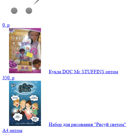
0.
p
Кукла DOC Mc STUFFINS оптом
350.
p
Набор для рисования "Рисуй светом"
А4 оптом