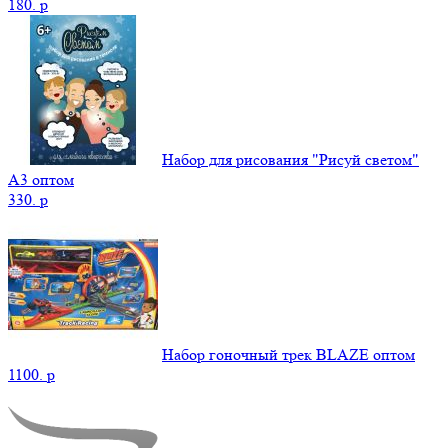
180.
p
Набор для рисования "Рисуй светом"
А3 оптом
330.
p
Набор гоночный трек BLAZE оптом
1100.
p