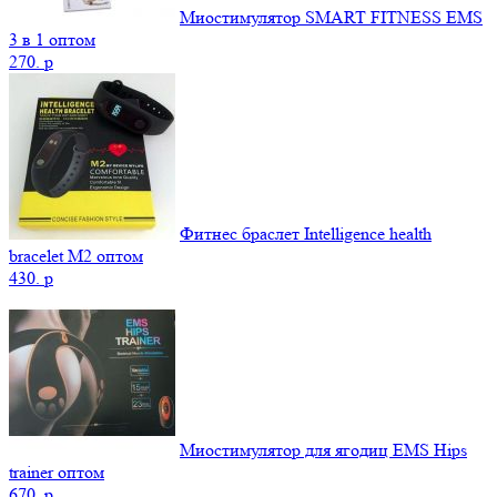
Миостимулятор SMART FITNESS EMS
3 в 1 оптом
270.
p
Фитнес браслет Intelligence health
bracelet M2 оптом
430.
p
Миостимулятор для ягодиц EMS Hips
trainer оптом
670.
p