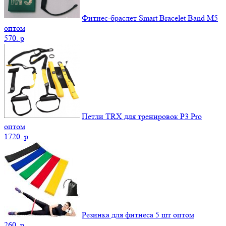
Фитнес-браслет Smart Bracelet Band M5
оптом
570.
p
Петли TRX для тренировок P3 Pro
оптом
1720.
p
Резинка для фитнеса 5 шт оптом
260.
p