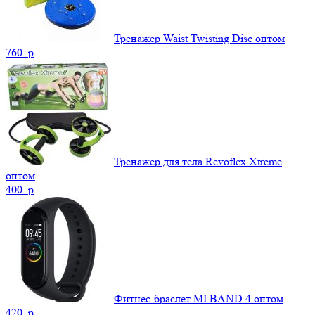
Тренажер Waist Twisting Disc оптом
760.
p
Тренажер для тела Revoflex Xtreme
оптом
400.
p
Фитнес-браслет MI BAND 4 оптом
420.
p