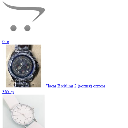
0.
p
Часы Breitling 2 (копия) оптом
365.
p