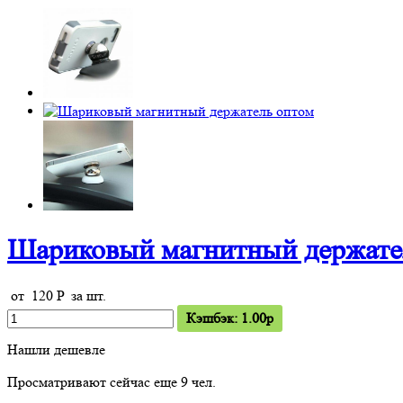
Шариковый магнитный держате
от
120
P
за шт.
Кэшбэк: 1.00p
Нашли дешевле
Просматривают сейчас еще
9
чел.