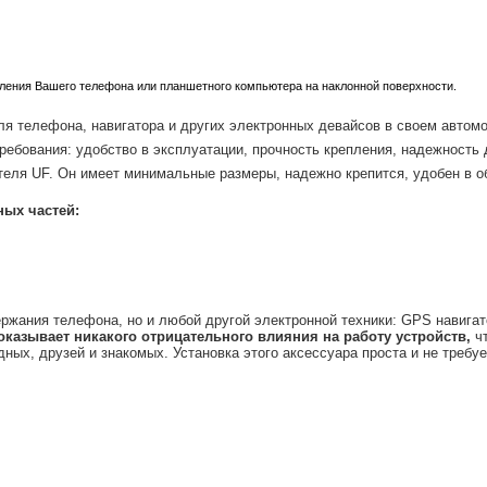
пления Вашего телефона или планшетного компьютера на наклонной поверхности.
ля телефона, навигатора и других электронных девайсов в своем автом
ребования: удобство в эксплуатации, прочность крепления, надежность
ателя UF. Он имеет минимальные размеры, надежно крепится, удобен в 
ных частей:
ржания телефона, но и любой другой электронной техники: GPS навига
оказывает никакого отрицательного влияния на работу устройств,
чт
ых, друзей и знакомых. Установка этого аксессуара проста и не требу