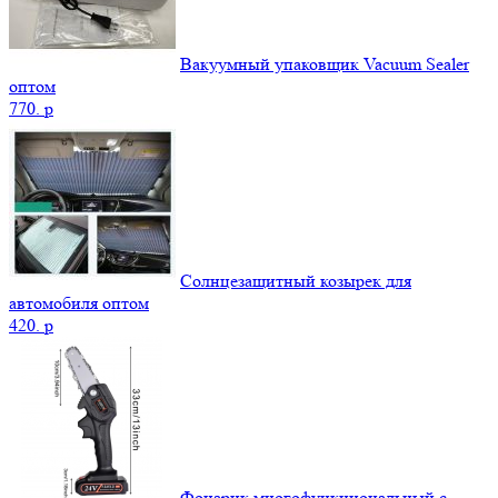
Вакуумный упаковщик Vacuum Sealer
оптом
770.
p
Солнцезащитный козырек для
автомобиля оптом
420.
p
Фонарик многофункциональный с