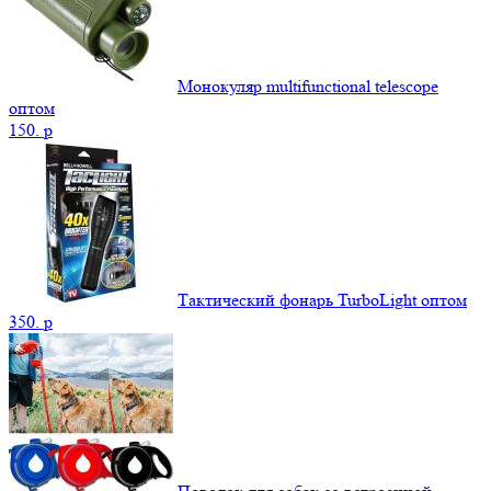
Монокуляр multifunctional telescope
оптом
150.
p
Тактический фонарь TurboLight оптом
350.
p