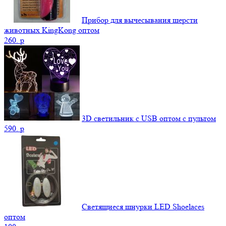
Прибор для вычесывания шерсти
животных KingKong оптом
260.
p
3D светильник c USB оптом с пультом
590.
p
Светящиеся шнурки LED Shoelaces
оптом