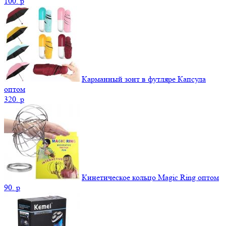
100.
p
Карманный зонт в футляре Капсула
оптом
320.
p
Кинетическое кольцо Magic Ring оптом
90.
p