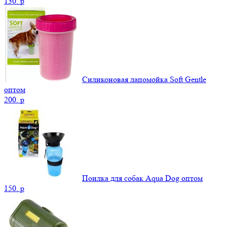
130.
p
Силиконовая лапомойка Soft Gentle
оптом
200.
p
Поилка для собак Aqua Dog оптом
150.
p