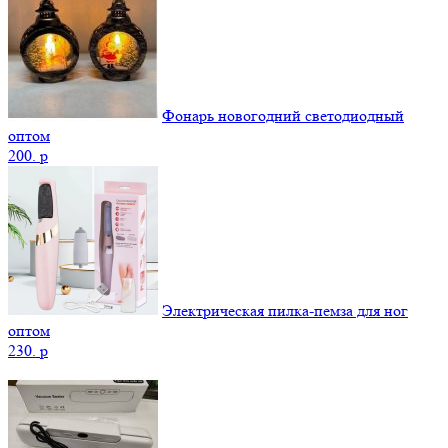
Фонарь новогодний светодиодный
оптом
200.
p
Электрическая пилка-пемза для ног
оптом
230.
p