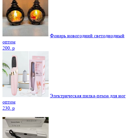
Фонарь новогодний светодиодный
оптом
200.
p
Электрическая пилка-пемза для ног
оптом
230.
p