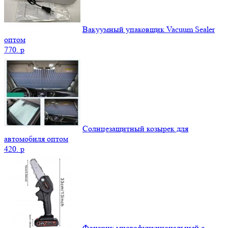
Вакуумный упаковщик Vacuum Sealer
оптом
770.
p
Солнцезащитный козырек для
автомобиля оптом
420.
p
Фонарик многофункциональный с