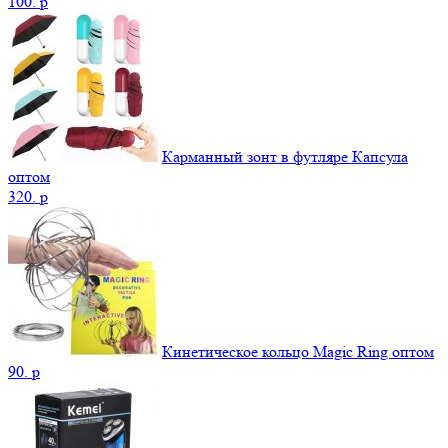
100.
p
Карманный зонт в футляре Капсула
оптом
320.
p
Кинетическое кольцо Magic Ring оптом
90.
p