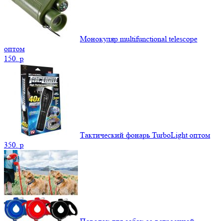
Монокуляр multifunctional telescope
оптом
150.
p
Тактический фонарь TurboLight оптом
350.
p