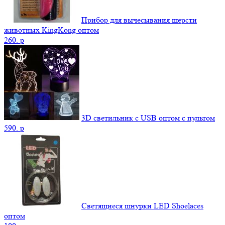
Прибор для вычесывания шерсти
животных KingKong оптом
260.
p
3D светильник c USB оптом с пультом
590.
p
Светящиеся шнурки LED Shoelaces
оптом