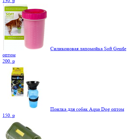
130.
p
Силиконовая лапомойка Soft Gentle
оптом
200.
p
Поилка для собак Aqua Dog оптом
150.
p