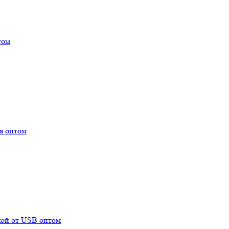
том
я оптом
ой от USB оптом