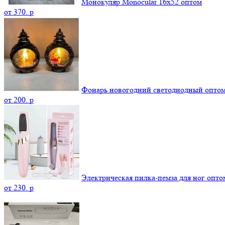
Монокуляр Monocular 16x52 оптом
от
370.
p
Фонарь новогодний светодиодный опто
от
200.
p
Электрическая пилка-пемза для ног опто
от
230.
p