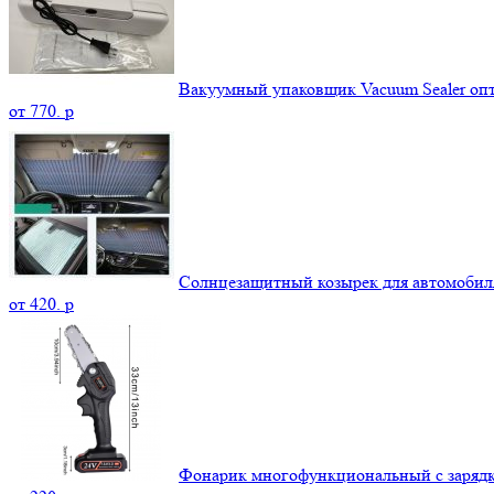
Вакуумный упаковщик Vacuum Sealer оп
от
770.
p
Солнцезащитный козырек для автомобил
от
420.
p
Фонарик многофункциональный с зарядк