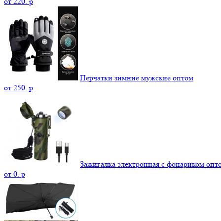
от
220.
p
Перчатки зимние мужские оптом
от
250.
p
Зажигалка электронная с фонариком опт
от
0.
p