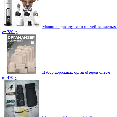
Машинка для стрижки ногтей животных
от
780.
p
Набор дорожных органайзеров оптом
от
470.
p