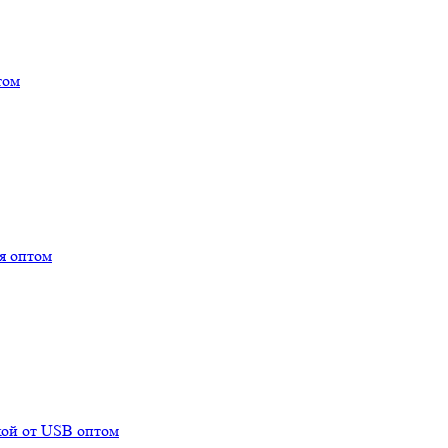
том
я оптом
ой от USB оптом