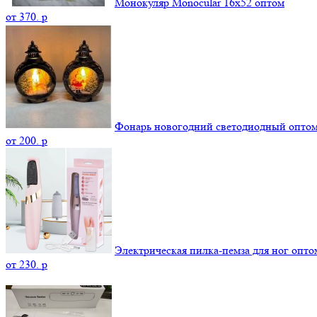
Монокуляр Monocular 16x52 оптом
от
370.
p
Фонарь новогодний светодиодный опто
от
200.
p
Электрическая пилка-пемза для ног опто
от
230.
p