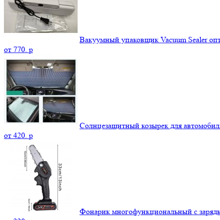
Вакуумный упаковщик Vacuum Sealer оп
от
770.
p
Солнцезащитный козырек для автомобил
от
420.
p
Фонарик многофункциональный с зарядк