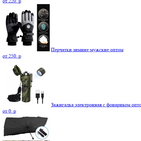
от
220.
p
Перчатки зимние мужские оптом
от
250.
p
Зажигалка электронная с фонариком опт
от
0.
p