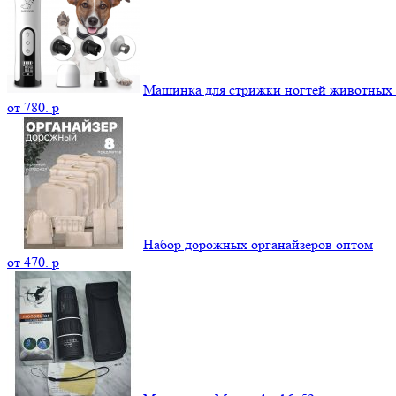
Машинка для стрижки ногтей животных
от
780.
p
Набор дорожных органайзеров оптом
от
470.
p